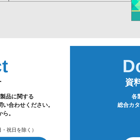
t
D
せ
資
製品に関する
各
問い合わせください。
総合カタ
から。
・日・祝日を除く）