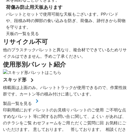
果を高めることができます。
荷傷み防止用天板あります
パレットとセットで使用可能な天板もございます。PPバンド
や、段積み時の脚部の食い込みを防ぎ、荷傷み、跡付きから荷物
を守ります。
天板の一覧を見る
リサイクル不可
他のプラスチックパレットと異なり、複合材でできているためリサ
イクルはできません。予めご了承ください。
使用形別パレット紹介
スキッド形
積載面は上面のみ。パレットトラックが使用できるので、作業性抜
群です。カートン等の積み付けに適しています。
製品一覧を見る
印刷用紙におす
パレットのお見積り
パレットのご使用
ご不明な点
すめなパレット
等に関するお問い合
に関して、よくい
があれば、
のチラシをご覧
わせフォームをご用
ただくご質問に回
お気軽にご
いただけます。
意しております。
答しております。
相談くださ