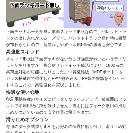
下面デッキボードが無い単面スキッド形状なので、パレットトラ
ックの出し入れがスムーズです。パレットトラック操作時に衝撃
が加わらないので、荷崩れしやすい印刷用紙の搬送も安心です。
高強度スキッド
スキッド形状は下面デッキがない分曲げ強度が弱いというデメリ
ットがありますが、複合材サンドイッチ成形により、1000㎏の
高荷重対応が可能になりました。中質繊維版（MDFボード）を
ガラス長繊維で強化したPPで包み込み、PP製の脚部をインサー
トすることで、高強度化を実現しました。
快適な使い心地
印刷用紙各種のサイズにピッタリなラインアップ。積載面はフラ
ットで印刷用紙に跡が残りません。裏面にはフォーク爪用の滑り
止めがついているので安全作業に役立ちます。
滑り止めオプション
専用のタック式滑り止めをお好みの位置に貼り付け、滑り止め効